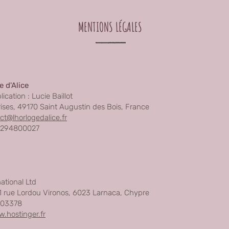
MENTIONS LÉGALES
e d'Alice
cation : Lucie Baillot
rises, 49170 Saint Augustin des Bois, France
ct@lhorlogedalice.fr
2294800027
ational Ltd
61 rue Lordou Vironos, 6023 Larnaca, Chypre
 03378
w.hostinger.fr