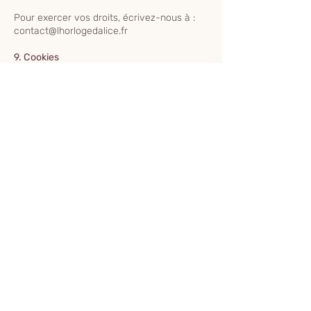
Pour exercer vos droits, écrivez-nous à :
contact@lhorlogedalice.fr
9. Cookies
Le site utilise des cookies pour :
- Analyser la navigation (statistiques)
- Améliorer l’expérience utilisateur
- Mémoriser vos préférences
Vous pouvez à tout moment configurer
votre navigateur pour refuser les cookies
ou être averti de leur installation.
10. Sécurité des données
Nous mettons en œuvre toutes les
mesures techniques et organisationnelles
nécessaires pour protéger vos données
contre la perte, l’accès non autorisé, la
divulgation ou l’altération.
11. Mise à jour de la politique