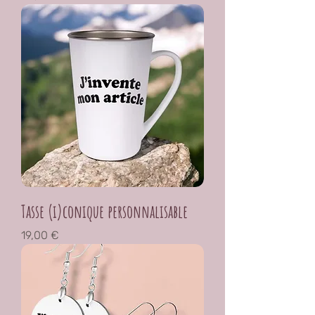
Tasse (i)conique personnalisable
Prix
19,00 €