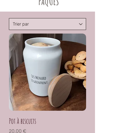
PÂQUES
Pot à biscuits
Prix
20,00 €