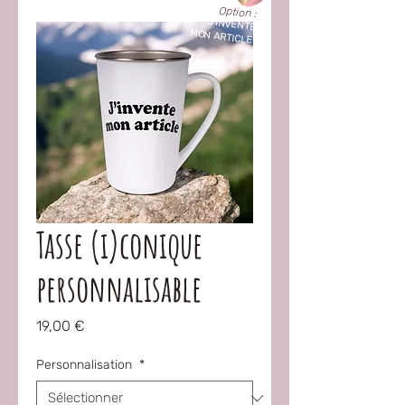
Option :
"
J'INVENTE
MON ARTICLE !
"
Tasse (i)conique
personnalisable
Prix
19,00 €
Personnalisation
*