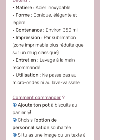
Détails
:
•
Matière
: Acier inoxydable
•
Forme
: Conique, élégante et
légère
•
Contenance
: Environ 350 ml
•
Impression
: Par sublimation
(zone imprimable plus réduite que
sur un mug classique)
•
Entretien
: Lavage à la main
recommandé
•
Utilisation
: Ne passe pas au
micro-ondes ni au lave-vaisselle
Comment commander
?
①
Ajoute ton pot
à biscuits au
panier 🛒
②
Choisis l’
option de
personnalisation
souhaitée
③
Si tu as une image ou un texte à