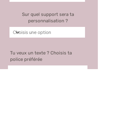
Sur quel support sera ta
personnalisation ?
Tu veux un texte ? Choisis ta
police préférée
Voir les polices proposées
Prénom
Nom