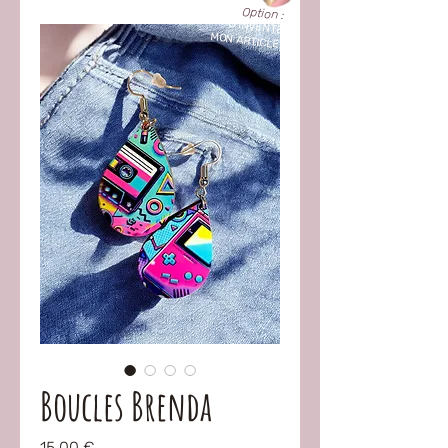
Option :
"
J'INVENTE
MON ARTICLE !
"
Boucles Brenda
Prix
15,00 €