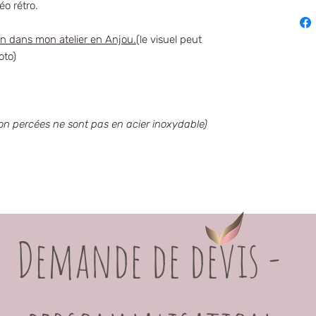
éo rétro.
in dans mon atelier en Anjou.
(le visuel peut
oto)
s non percées ne sont pas en acier inoxydable)
Demande de devis -