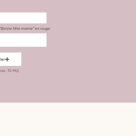
 "Bonne fête mamie" en rouge
ier
max. 15 Mo)