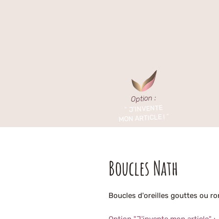
Option :
J'INVENTE
"
"
MON ARTICLE !
Boucles Nath
Boucles d'oreilles gouttes ou r