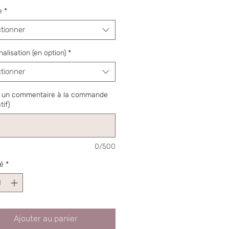
e
*
ctionner
alisation (en option)
*
ctionner
r un commentaire à la commande
tif)
0/500
é
*
Ajouter au panier