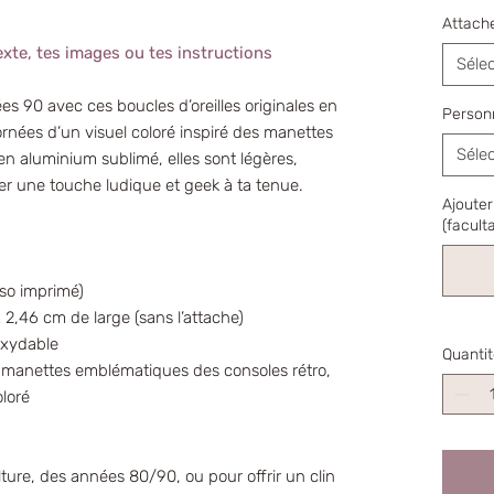
Attach
exte, tes images ou tes instructions
Séle
es 90 avec ces boucles d’oreilles originales en
Personn
rnées d’un visuel coloré inspiré des manettes
Séle
en aluminium sublimé, elles sont légères,
ter une touche ludique et geek à ta tenue.
Ajoute
(faculta
rso imprimé)
2,46 cm de large (sans l’attache)
oxydable
Quantit
es manettes emblématiques des consoles rétro,
loré
lture, des années 80/90, ou pour offrir un clin