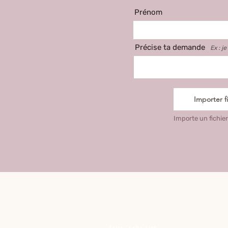
Prénom
Précise ta demande
Ex : j
Importer fi
Importe un fichier