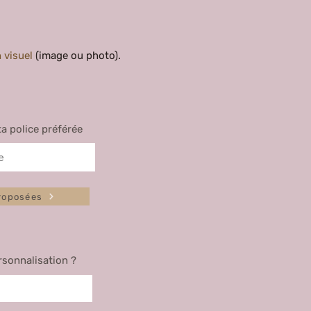
 visuel
(image ou photo).
ta police préférée
proposées
rsonnalisation ?