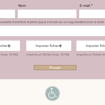
Nom
E-mail
e souhaite transférer la photo que je t'envoie sur un mug standard
avec le texte
chier
Importer fichier
Importer fich
 (max. 15 Mo)
Importe un fichier (max. 15 Mo)
Importe un fichier (
Envoyer