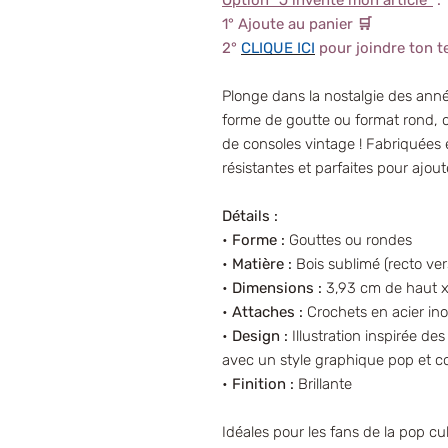
Option "J'invente mon article"
:
1° Ajoute au panier 🛒
2°
CLIQUE ICI
pour joindre ton t
Plonge dans la nostalgie des anné
forme de goutte ou format rond, o
de consoles vintage ! Fabriquées 
résistantes et parfaites pour ajou
Détails :
•
Forme :
Gouttes ou rondes
•
Matière :
Bois sublimé (recto ve
•
Dimensions :
3,93 cm de haut x 
•
Attaches :
Crochets en acier in
•
Design :
Illustration inspirée d
avec un style graphique pop et co
•
Finition :
Brillante
Idéales pour les fans de la pop cu