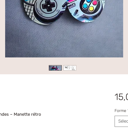
15,
Forme
ondes – Manette rétro
Séle