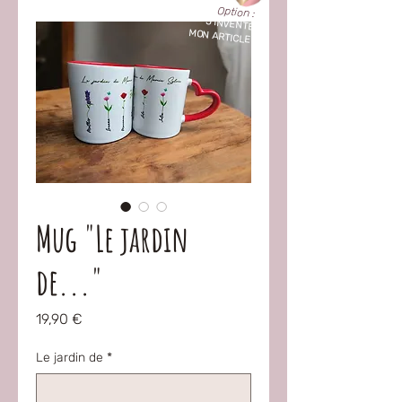
Option :
"
J'INVENTE
MON ARTICLE !
"
Mug "Le jardin
de..."
Prix
19,90 €
Le jardin de
*