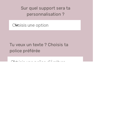
Sur quel support sera ta
personnalisation ?
Tu veux un texte ? Choisis ta
police préférée
Voir les polices proposées
Prénom
Nom